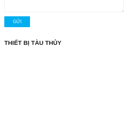
GỬI
THIẾT BỊ TÀU THỦY