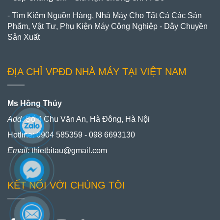
- Tìm Kiếm Nguồn Hàng, Nhà Máy Cho Tất Cả Các Sản
Phẩm, Vật Tư, Phụ Kiện Máy Công Nghiệp - Dây Chuyền
Sản Xuất
ĐỊA CHỈ VPĐD NHÀ MÁY TẠI VIỆT NAM
Ms Hồng Thúy
Add:
Số 4 Chu Văn An, Hà Đông, Hà Nội
Hotline: 0904 585359 - 098 6693130
Email:
thietbitau@gmail.com
KẾT NỐI VỚI CHÚNG TÔI