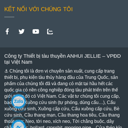
KẾT NỐI VỚI CHÚNG TÔI
Công ty Thiết bị tàu thuyền ANHUI JELLIE – VPĐD
tại Việt Nam
⚓ Chúng tôi là đơn vị chuyên sản xuất, cung cấp trang
thiết bị, phụ kiện tàu thủy hàng đầu của Trung Quốc, sản
phẩm của chúng tôi đã và đang có mặt tại hầu hết các
quốc gia có nền công nghiệp đóng tàu phát triển trên thế
giới trong đó có Việt Nam. Các vật tư chúng tôi cung cấp,
bao gồm: Xuồng cứu sinh (tự phóng, dùng cẩu…), Cẩu
xuồng cứu sinh, Xuồng cấp cứu, Cẩu xuồng cấp cứu, Bè
cứu sinh, Cầu thang mạn, Cầu thang hoa tiêu, Cầu thang
thoát nạn; Neo, tời neo, xích neo, Tời chằng buộc, dây
chằng buộc, bollard, crossbit, mooring pipe…Cửa thép kín