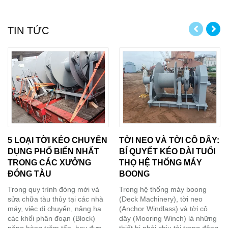
TIN TỨC
5 LOẠI TỜI KÉO CHUYÊN
TỜI NEO VÀ TỜI CÔ DÂY:
DỤNG PHỔ BIẾN NHẤT
BÍ QUYẾT KÉO DÀI TUỔI
TRONG CÁC XƯỞNG
THỌ HỆ THỐNG MÁY
ĐÓNG TÀU
BOONG
Trong quy trình đóng mới và
Trong hệ thống máy boong
sửa chữa tàu thủy tại các nhà
(Deck Machinery), tời neo
máy, việc di chuyển, nâng hạ
(Anchor Windlass) và tời cô
các khối phân đoạn (Block)
dây (Mooring Winch) là những
nặng hàng trăm tấn, hay đưa
thiết bị phải chịu tải trọng động