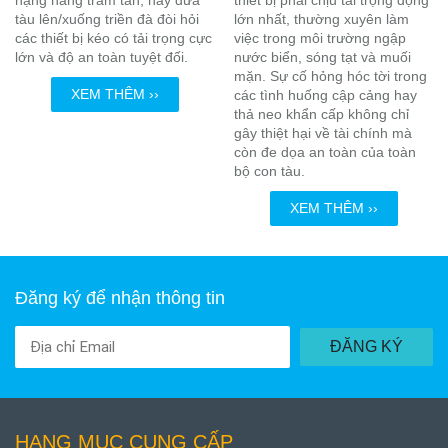
tàu lên/xuống triền đà đòi hỏi
lớn nhất, thường xuyên làm
các thiết bị kéo có tải trọng cực
việc trong môi trường ngập
lớn và độ an toàn tuyệt đối.
nước biển, sóng tạt và muối
mặn. Sự cố hỏng hóc tời trong
XEM THÊM ››
các tình huống cập cảng hay
thả neo khẩn cấp không chỉ
gây thiệt hại về tài chính mà
còn đe dọa an toàn của toàn
bộ con tàu.
XEM THÊM ››
Đăng ký để nhận thông tin
ĐĂNG KÝ
HẠNG MỤC CUNG CẤP